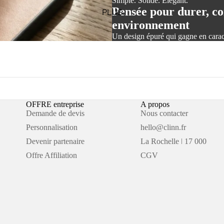
Simple. Solide. Élégant.
Pensée pour durer, co
PLUS
environnement
Un design épuré qui gagne en carac
OFFRE entreprise
A propos
Demande de devis
Nous contacter
Personnalisation
hello@clinn.fr
Devenir partenaire
La Rochelle ǀ 17 000
Offre Affiliation
CGV