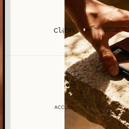
0%
｜AVEC LE CODE
HELLO10
SÉLECTEUR DE RÉGION E
EUR
DE LANGUE
ACCUEIL