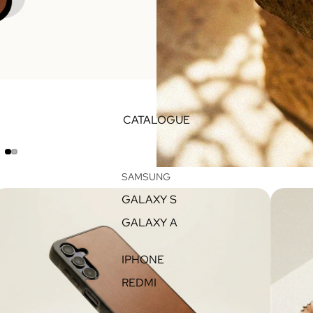
CATALOGUE
SAMSUNG
GALAXY S
GALAXY A
IPHONE
REDMI