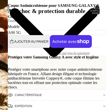
Coque Antimicrobienne pour SAMSUNG GALAXY A
NOMBRE
TOTAL
Antichoc & protection durable
D’ARTICLES
DANS LE
PANIER: 0
€49,00
Taxes incluses.
Compte
T
Modèle
AUTRES OPTIONS DE CONNEXION
COMMANDES
PROFIL
AJOUTER AU PANIER
Plus de moyens de paiement
Protégez votre Samsung Galaxy A avec style et hygiène
Protégez votre smartphone avec notre coque antimicrobienne
fabriquée en France. Alliant design élégant et technologie
antibactérienne brevetée Coppery®, cette coque élimine les
bactéries tout en offrant une protection optimale contre les
chocs.
CARACTÉRISTIQUE
EXPÉDITION